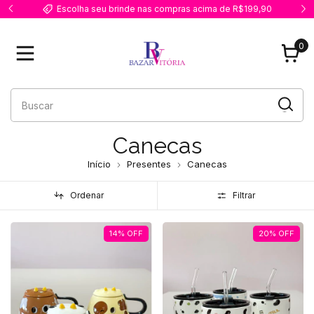
Escolha seu brinde nas compras acima de R$199,90
0
Canecas
Início
Presentes
Canecas
Ordenar
Filtrar
14
%
OFF
20
%
OFF