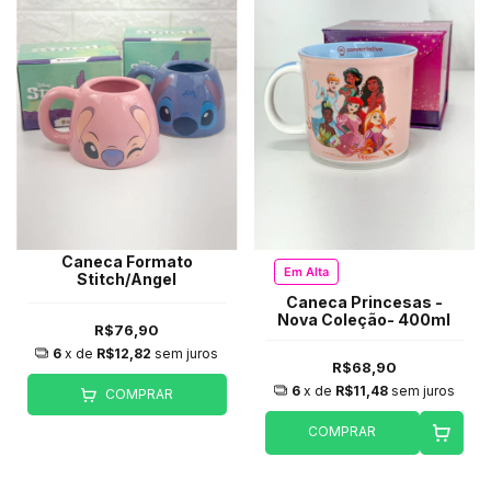
Caneca Formato
Em Alta
Stitch/Angel
Caneca Princesas -
Nova Coleção- 400ml
R$76,90
6
x de
R$12,82
sem juros
R$68,90
6
x de
R$11,48
sem juros
COMPRAR
COMPRAR