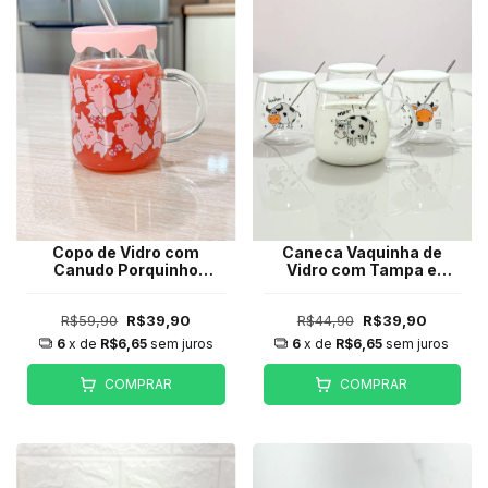
Copo de Vidro com
Caneca Vaquinha de
Canudo Porquinho
Vidro com Tampa e
400ml
colher 400ml
R$59,90
R$39,90
R$44,90
R$39,90
6
x de
R$6,65
sem juros
6
x de
R$6,65
sem juros
COMPRAR
COMPRAR