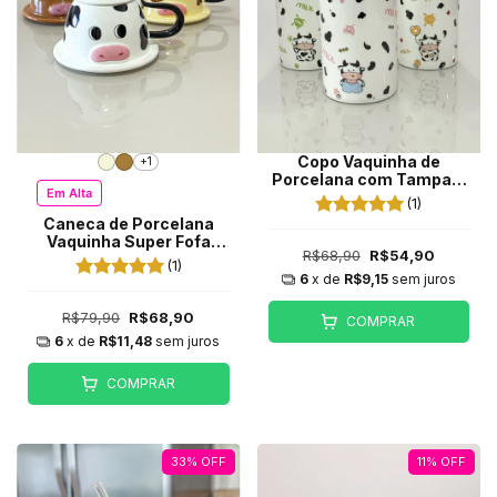
Copo Vaquinha de
+1
Porcelana com Tampa e
Em Alta
Canudo 550ml
(1)
Caneca de Porcelana
Vaquinha Super Fofa
R$68,90
R$54,90
com Tampa - 300ml
(1)
6
x de
R$9,15
sem juros
R$79,90
R$68,90
COMPRAR
6
x de
R$11,48
sem juros
COMPRAR
33
%
OFF
11
%
OFF