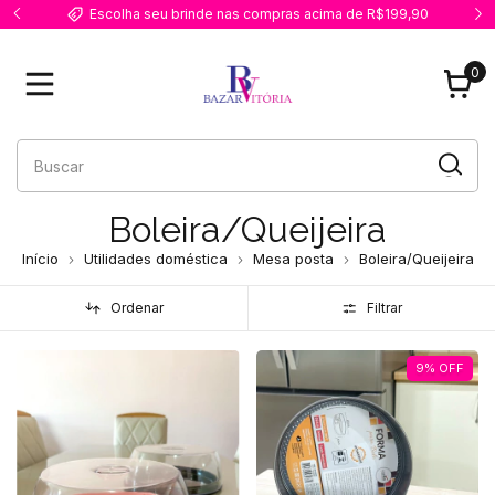
Escolha seu brinde nas compras acima de R$199,90
0
Boleira/Queijeira
Início
Utilidades doméstica
Mesa posta
Boleira/Queijeira
Ordenar
Filtrar
9
%
OFF