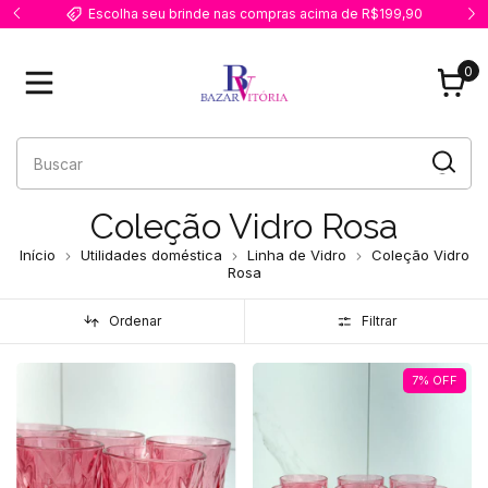
Escolha seu brinde nas compras acima de R$199,90
0
Coleção Vidro Rosa
Início
Utilidades doméstica
Linha de Vidro
Coleção Vidro
Rosa
Ordenar
Filtrar
7
%
OFF