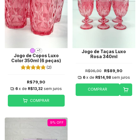
+1
Jogo de Taças Luxo
Jogo de Copos Luxo
Rosa 340ml
Color 350ml (6 peças)
(2)
R$96,90
R$89,90
6
x de
R$14,98
sem juros
R$79,90
6
x de
R$13,32
sem juros
COMPRAR
COMPRAR
9
%
OFF