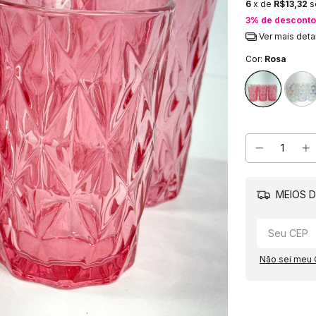
6
x de
R$13,32
s
3% de desconto
Ver mais deta
Cor:
Rosa
MEIOS D
Não sei meu