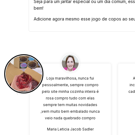
Seja para um jantar especial ou um dia comum, e
bem!
Adicione agora mesmo esse jogo de copos ao seu 
Loja maravilhosa, nunca fui
A
pessoalmente, sempre compro
inc
pelo site minha cozinha inteira é
cad
rosa compro tudo com elas
sempre tem muitas novidades
,vem muito bem embalado nunca
veio nada quebrado compro
bastante coisas de vidro estão de
Maria Leticia Jacob Sadler
parabéns por toda dedicação com