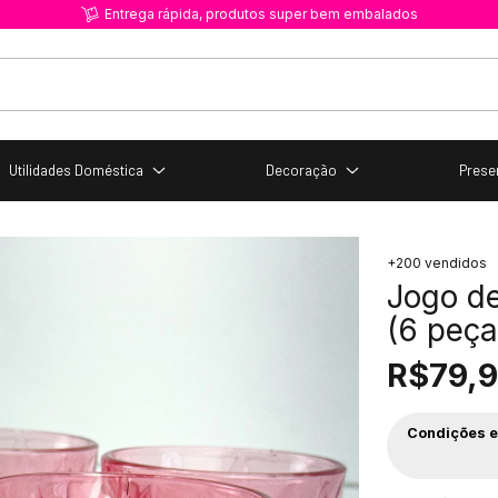
Primeira compra ? Use o cupom PRIMEIRACOMPRA
Utilidades Doméstica
Decoração
Prese
+200 vendidos
Jogo d
(6 peça
R$79,
Condições e