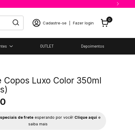
0
Cadastre-se
|
Fazer login
ntes
OUTLET
Depoimentos
e Copos Luxo Color 350ml
s)
90
speciais de frete
esperando por você!
Clique aqui
e
saiba mais