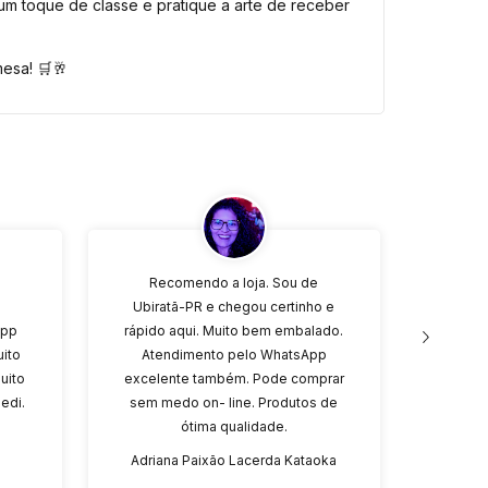
m toque de classe e pratique a arte de receber
esa! 🛒🥂
Recomendo a loja. Sou de
Foi 
Ubiratã-PR e chegou certinho e
che
app
rápido aqui. Muito bem embalado.
certin
uito
Atendimento pelo WhatsApp
um 
uito
excelente também. Pode comprar
compr
edi.
sem medo on- line. Produtos de
ótima qualidade.
Adriana Paixão Lacerda Kataoka