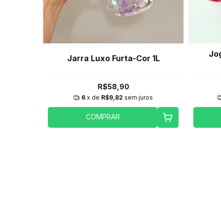
Jo
Jarra Luxo Furta-Cor 1L
R$58,90
6
x de
R$9,82
sem juros
COMPRAR