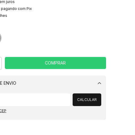
em juros
pagando com Pix
lhes
E ENVIO
Alterar CEP
CALCULAR
 CEP