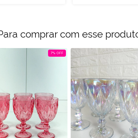
Para comprar com esse produt
7
%
OFF