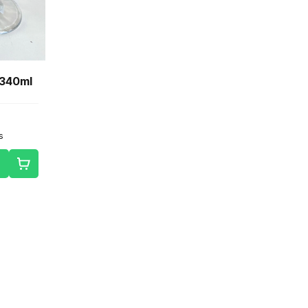
 340ml
s