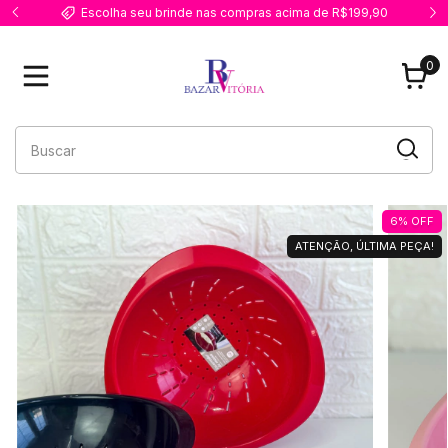
Escolha seu brinde nas compras acima de R$199,90
0
6
%
OFF
ATENÇÃO, ÚLTIMA PEÇA!