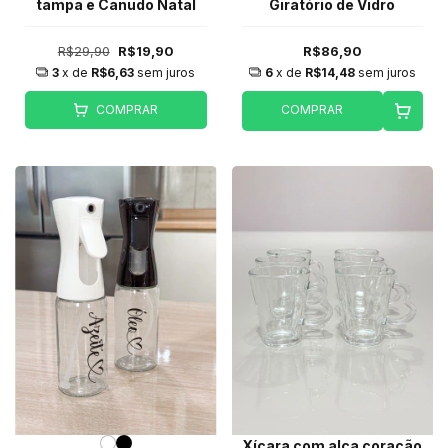
tampa e Canudo Natal
Giratório de Vidro
R$29,90
R$19,90
R$86,90
3
x de
R$6,63
sem juros
6
x de
R$14,48
sem juros
COMPRAR
COMPRAR
Xícara com alça coração