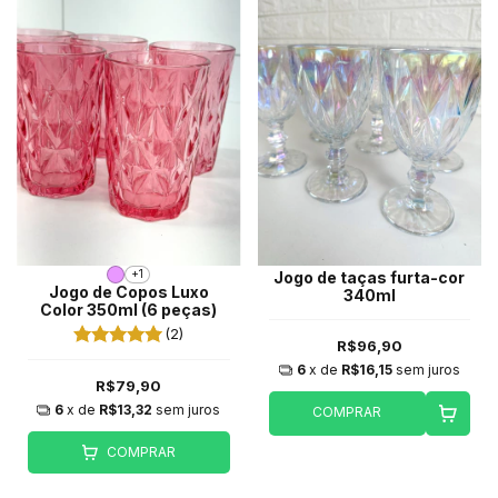
+1
Jogo de taças furta-cor
Jogo de Copos Luxo
340ml
Color 350ml (6 peças)
(2)
R$96,90
6
x de
R$16,15
sem juros
R$79,90
6
x de
R$13,32
sem juros
COMPRAR
COMPRAR