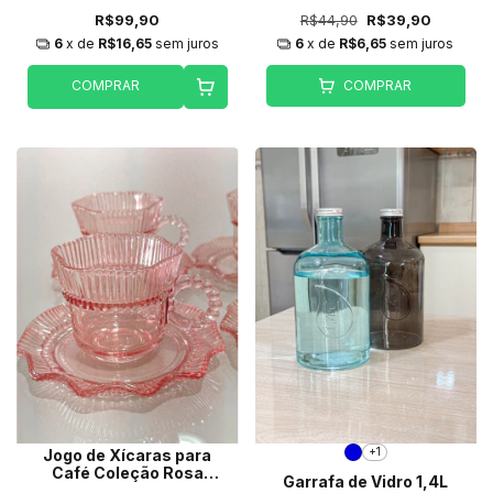
R$99,90
R$44,90
R$39,90
6
x de
R$16,65
sem juros
6
x de
R$6,65
sem juros
COMPRAR
COMPRAR
+1
Jogo de Xícaras para
Café Coleção Rosa
Garrafa de Vidro 1,4L
Realeza 100ml