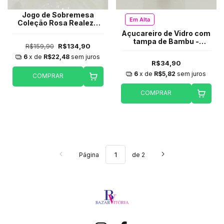
Jogo de Sobremesa
Em Alta
Coleção Rosa Realeza
270ml - 6 peças
Açucareiro de Vidro com
tampa de Bambu -
R$159,90
R$134,90
300ml
6
x de
R$22,48
sem juros
R$34,90
6
x de
R$5,82
sem juros
COMPRAR
COMPRAR
Página
de 2