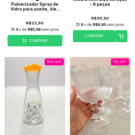
Pulverizador Spray de
- 6 peças
Vidro para azeite, óleo
ou vinagre 200ml -
R$39,90
Personalizado
R$23,90
6
x de
R$6,65
sem juros
4
x de
R$5,98
sem juros
COMPRAR
COMPRAR
10
%
OFF
11
%
OFF