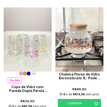
+1
Chaleira Flores de Vidro
Borossilicato 1L- Pode ir
Em Alta
ao fogo
Copo de Vidro com
R$89,90
Parede Dupla Pérolas
6
x de
R$14,98
sem juros
(unidade)
R$29,90
COMPRAR
5
x de
R$5,98
sem juros