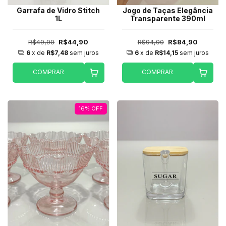
Garrafa de Vidro Stitch
Jogo de Taças Elegância
1L
Transparente 390ml
R$49,90
R$44,90
R$94,90
R$84,90
6
x de
R$7,48
sem juros
6
x de
R$14,15
sem juros
COMPRAR
COMPRAR
16
%
OFF