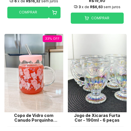
R$19,90
6
x de
R$16,32
sem juros
3
x de
R$6,63
sem juros
COMPRAR
COMPRAR
33
%
OFF
Copo de Vidro com
Jogo de Xícaras Furta
Canudo Porquinho
Cor - 190ml - 6 peças
400ml