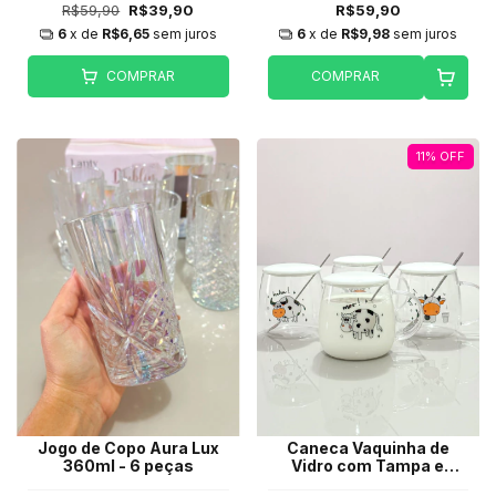
R$59,90
R$39,90
R$59,90
6
x de
R$6,65
sem juros
6
x de
R$9,98
sem juros
COMPRAR
COMPRAR
11
%
OFF
Jogo de Copo Aura Lux
Caneca Vaquinha de
360ml - 6 peças
Vidro com Tampa e
colher 400ml