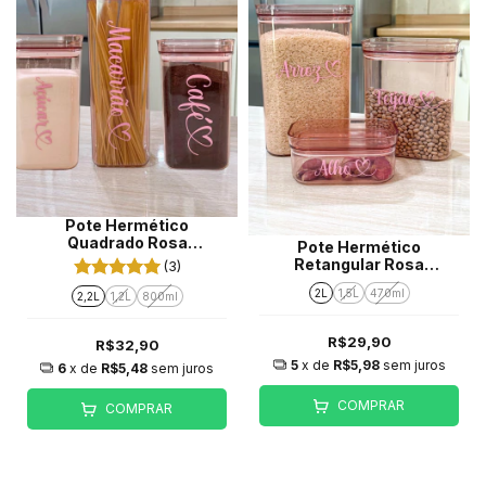
Pote Hermético
Quadrado Rosa
Pote Hermético
Personalizado (unidade)
Retangular Rosa
(3)
Personalizado (unidade)
2L
1,5L
470ml
2,2L
1,2L
800ml
R$29,90
R$32,90
5
x de
R$5,98
sem juros
6
x de
R$5,48
sem juros
COMPRAR
COMPRAR