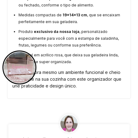
ou fechado, conforme o tipo de alimento.
Medidas compactas de
19x14x13 cm
, que se encaixam
perfeitamente em sua geladeira.
Produto
exclusivo da nossa loja
, personalizado
especialmente para você com a estampa de saladinha,
frutas, legumes ou conforme sua preferência.
Material em acrílico rosa, que deixa sua geladeira linda,
moderna e super organizada.
Garanta agora mesmo um ambiente funcional e cheio
de charme na sua cozinha com este organizador que
une praticidade e design único.