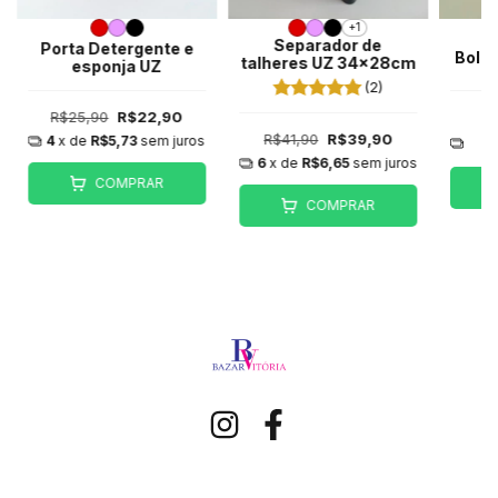
+1
Separador de
Porta Detergente e
Bolei
talheres UZ 34x28cm
esponja UZ
(2)
R$25,90
R$22,90
6
R$41,90
R$39,90
4
x de
R$5,73
sem juros
6
x de
R$6,65
sem juros
COMPRAR
COMPRAR