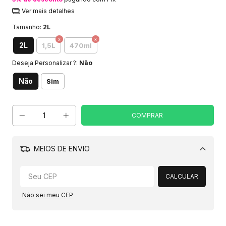
Ver mais detalhes
Tamanho:
2L
2L
1,5L
470ml
Deseja Personalizar ?:
Não
Não
Sim
MEIOS DE ENVIO
Alterar CEP
CALCULAR
Não sei meu CEP