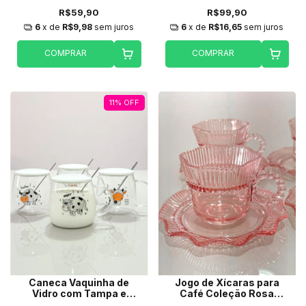
R$59,90
R$99,90
6
x de
R$9,98
sem juros
6
x de
R$16,65
sem juros
COMPRAR
COMPRAR
11
%
OFF
Caneca Vaquinha de
Jogo de Xícaras para
Vidro com Tampa e
Café Coleção Rosa
colher 400ml
Realeza 100ml