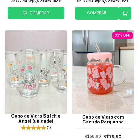
6
x de
R$5,82
sem juros
6
x de
R$16,32
sem juros
COMPRAR
COMPRAR
33
%
OFF
Copo de Vidro Stitch e
Copo de Vidro com
Angel (unidade)
Canudo Porquinho
400ml
(1)
R$59,90
R$39,90