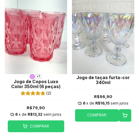
+1
Jogo de taças furta-cor
Jogo de Copos Luxo
340ml
Color 350ml (6 peças)
(2)
R$96,90
6
x de
R$16,15
sem juros
R$79,90
6
x de
R$13,32
sem juros
COMPRAR
COMPRAR