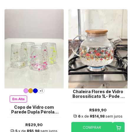
+1
Chaleira Flores de Vidro
Borossilicato 1L- Pode ir
Em Alta
ao fogo
Copo de Vidro com
R$89,90
Parede Dupla Pérolas
6
x de
R$14,98
sem juros
(unidade)
R$29,90
COMPRAR
5
x de
R$5,98
sem juros