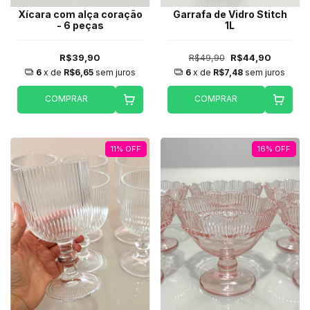
Xícara com alça coração
Garrafa de Vidro Stitch
- 6 peças
1L
R$39,90
R$49,90
R$44,90
6
x de
R$6,65
sem juros
6
x de
R$7,48
sem juros
COMPRAR
COMPRAR
11
%
OFF
16
%
OFF