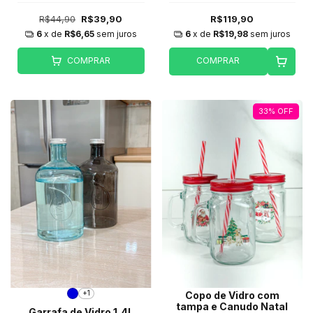
R$44,90
R$39,90
R$119,90
6
x de
R$6,65
sem juros
6
x de
R$19,98
sem juros
COMPRAR
COMPRAR
33
%
OFF
+1
Copo de Vidro com
tampa e Canudo Natal
Garrafa de Vidro 1,4L