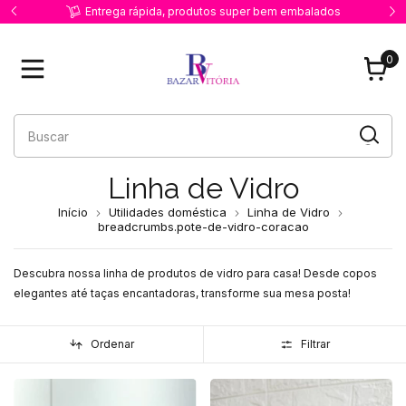
,90
Entrega rápida, produtos super bem embalados
Pr
0
Linha de Vidro
Início
Utilidades doméstica
Linha de Vidro
breadcrumbs.pote-de-vidro-coracao
Descubra nossa linha de produtos de vidro para casa! Desde copos
elegantes até taças encantadoras, transforme sua mesa posta!
Ordenar
Filtrar