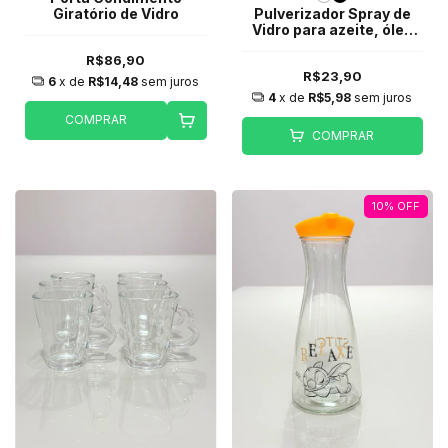
Giratório de Vidro
Pulverizador Spray de
Vidro para azeite, óleo
ou vinagre 200ml -
R$86,90
Personalizado
R$23,90
6
x de
R$14,48
sem juros
4
x de
R$5,98
sem juros
COMPRAR
COMPRAR
10
%
OFF