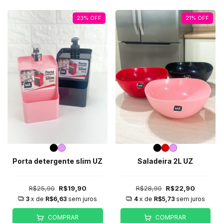
23
%
OFF
21
%
OFF
Porta detergente slim UZ
Saladeira 2L UZ
R$25,90
R$19,90
R$28,90
R$22,90
3
x de
R$6,63
sem juros
4
x de
R$5,73
sem juros
COMPRAR
COMPRAR