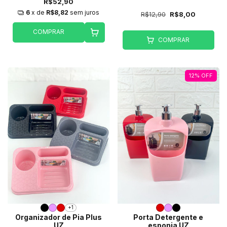
R$52,90
6
x de
R$8,82
sem juros
R$12,90
R$8,00
COMPRAR
COMPRAR
12
%
OFF
+1
Organizador de Pia Plus
Porta Detergente e
UZ
esponja UZ