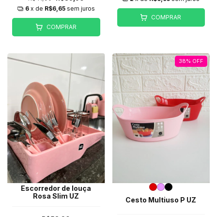
6
x de
R$6,65
sem juros
COMPRAR
COMPRAR
38
%
OFF
Escorredor de louça
Rosa Slim UZ
Cesto Multiuso P UZ