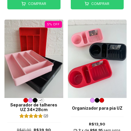
COMPRAR
COMPRAR
5
%
OFF
+1
Separador de talheres
Organizador para pia UZ
UZ 34x28cm
(2)
R$13,90
R$41,90
R$39,90
2
x de
R$6,95
sem juros