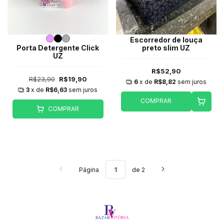
Escorredor de louça
Porta Detergente Click
preto slim UZ
UZ
R$52,90
R$23,90
R$19,90
6
x de
R$8,82
sem juros
3
x de
R$6,63
sem juros
COMPRAR
COMPRAR
Página
de 2