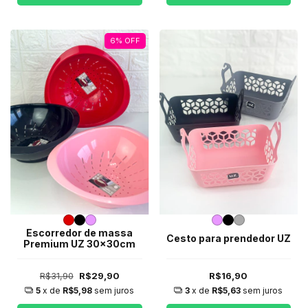
6
%
OFF
Escorredor de massa
Cesto para prendedor UZ
Premium UZ 30x30cm
R$16,90
R$31,90
R$29,90
3
x de
R$5,63
sem juros
5
x de
R$5,98
sem juros