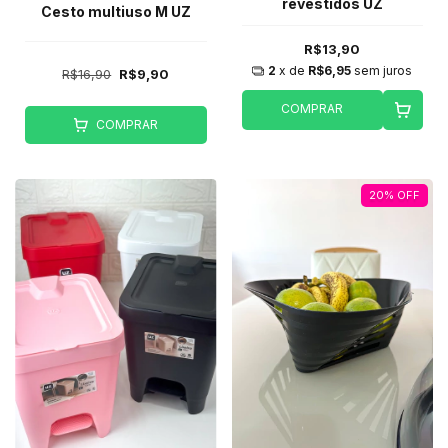
revestidos UZ
Cesto multiuso M UZ
R$13,90
2
x de
R$6,95
sem juros
R$16,90
R$9,90
COMPRAR
COMPRAR
20
%
OFF