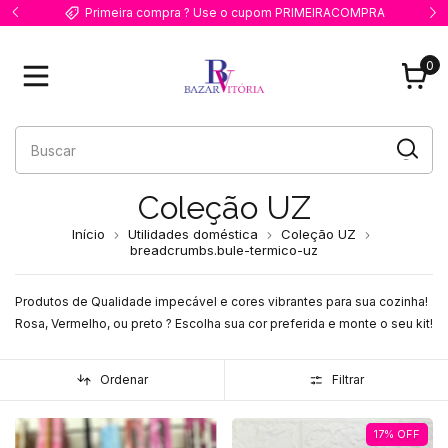
dos
Primeira compra ? Use o cupom PRIMEIRACOMPRA
0
Coleção UZ
Início
Utilidades doméstica
Coleção UZ
breadcrumbs.bule-termico-uz
Produtos de Qualidade impecável e cores vibrantes para sua cozinha!
Rosa, Vermelho, ou preto ? Escolha sua cor preferida e monte o seu kit!
Ordenar
Filtrar
17
%
OFF