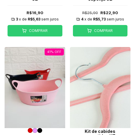
R$16,90
R$25,90
R$22,90
3
x de
R$5,63
sem juros
4
x de
R$5,73
sem juros
COMPRAR
COMPRAR
41
%
OFF
Kit de cabides