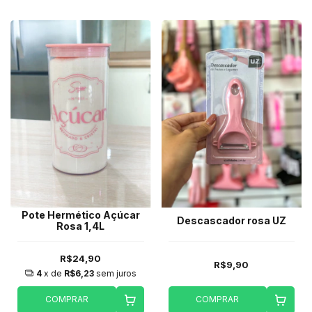
Pote Hermético Açúcar
Descascador rosa UZ
Rosa 1,4L
R$24,90
R$9,90
4
x de
R$6,23
sem juros
COMPRAR
COMPRAR