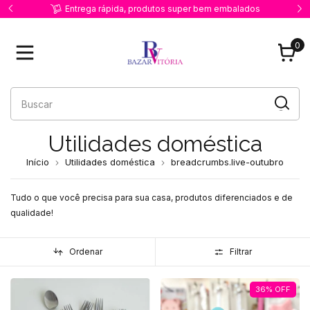
dos
Primeira compra ? Use o cupom PRIMEIRACOMPRA
0
Utilidades doméstica
Início
Utilidades doméstica
breadcrumbs.live-outubro
Tudo o que você precisa para sua casa, produtos diferenciados e de
qualidade!
Ordenar
Filtrar
36
%
OFF