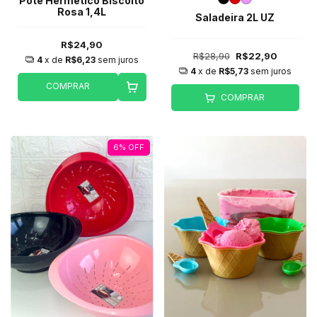
Pote Hermético Biscoito
Rosa 1,4L
Saladeira 2L UZ
R$24,90
R$28,90
R$22,90
4
x de
R$6,23
sem juros
4
x de
R$5,73
sem juros
COMPRAR
COMPRAR
6
%
OFF