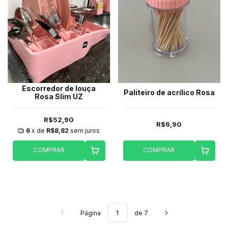
Escorredor de louça
Paliteiro de acrílico Rosa
Rosa Slim UZ
R$52,90
R$6,90
6
x de
R$8,82
sem juros
COMPRAR
COMPRAR
Página
de 7