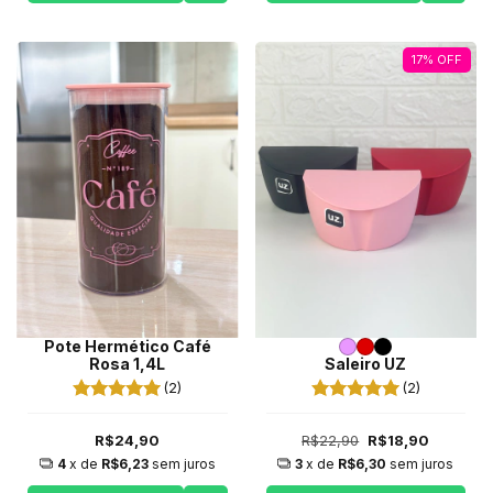
17
%
OFF
Pote Hermético Café
Rosa 1,4L
Saleiro UZ
(2)
(2)
R$24,90
R$22,90
R$18,90
4
x de
R$6,23
sem juros
3
x de
R$6,30
sem juros