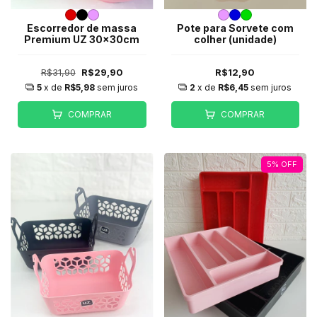
Escorredor de massa
Pote para Sorvete com
Premium UZ 30x30cm
colher (unidade)
R$31,90
R$29,90
R$12,90
5
x de
R$5,98
sem juros
2
x de
R$6,45
sem juros
COMPRAR
COMPRAR
5
%
OFF