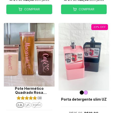
COMPRAR
COMPRAR
23
%
OFF
Pote Hermético
Quadrado Rosa
Personalizado (unidade)
(3)
Porta detergente slim UZ
2,2L
1,2L
800ml