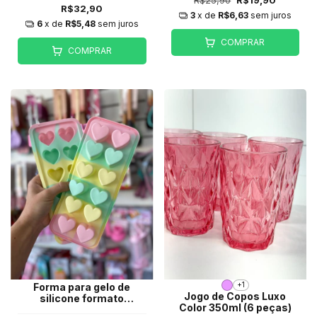
R$25,90
R$19,90
R$32,90
3
x de
R$6,63
sem juros
6
x de
R$5,48
sem juros
COMPRAR
COMPRAR
+1
Forma para gelo de
Jogo de Copos Luxo
silicone formato
Color 350ml (6 peças)
coração