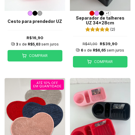
+1
Separador de talheres
Cesto para prendedor UZ
UZ 34x28cm
(2)
R$16,90
R$41,90
R$39,90
3
x de
R$5,63
sem juros
6
x de
R$6,65
sem juros
COMPRAR
COMPRAR
ATÉ 10% OFF
EM QUANTIDADE