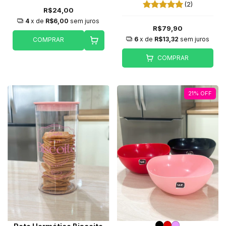
(2)
R$24,00
4
x de
R$6,00
sem juros
R$79,90
6
x de
R$13,32
sem juros
COMPRAR
COMPRAR
21
%
OFF