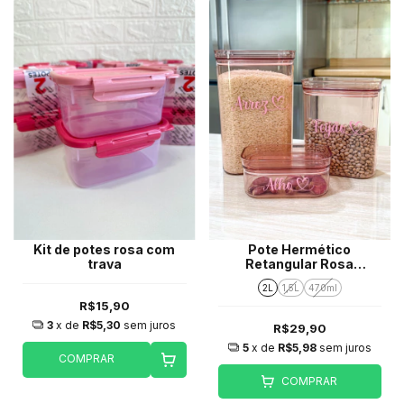
Kit de potes rosa com
Pote Hermético
trava
Retangular Rosa
Personalizado (unidade)
2L
1,5L
470ml
R$15,90
3
x de
R$5,30
sem juros
R$29,90
5
x de
R$5,98
sem juros
COMPRAR
COMPRAR