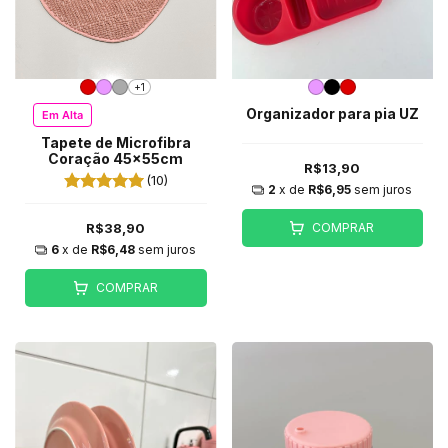
+1
Organizador para pia UZ
Em Alta
Tapete de Microfibra
Coração 45x55cm
R$13,90
(10)
2
x de
R$6,95
sem juros
COMPRAR
R$38,90
6
x de
R$6,48
sem juros
COMPRAR