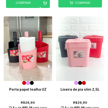
COMPRAR
COMPRAR
Porta papel toalha UZ
Lixeira de pia slim 2,5L
R$26,90
R$29,90
5
x de
R$5,38
sem juros
5
x de
R$5,98
sem juros